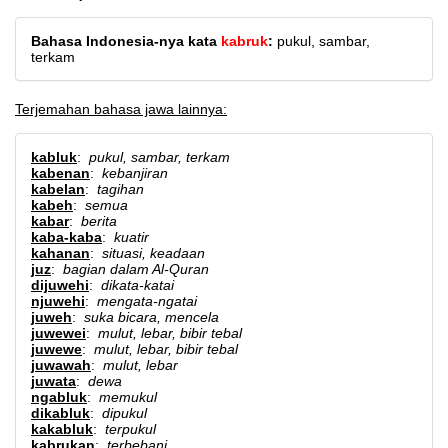
Bahasa Indonesia-nya kata
kabruk
:
pukul, sambar,
terkam
Terjemahan bahasa jawa lainnya:
kabluk
:
pukul, sambar, terkam
kabenan
:
kebanjiran
kabelan
:
tagihan
kabeh
:
semua
kabar
:
berita
kaba-kaba
:
kuatir
kahanan
:
situasi, keadaan
juz
:
bagian dalam Al-Quran
dijuwehi
:
dikata-katai
njuwehi
:
mengata-ngatai
juweh
:
suka bicara, mencela
juwewei
:
mulut, lebar, bibir tebal
juwewe
:
mulut, lebar, bibir tebal
juwawah
:
mulut, lebar
juwata
:
dewa
ngabluk
:
memukul
dikabluk
:
dipukul
kakabluk
:
terpukul
kabrukan
:
terbebani