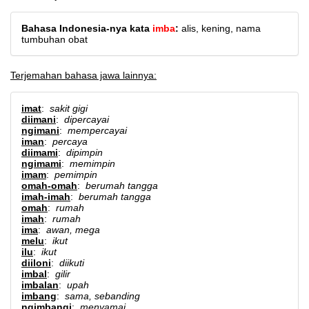
Bahasa Indonesia-nya kata
imba
:
alis, kening, nama
tumbuhan obat
Terjemahan bahasa jawa lainnya:
imat
:
sakit gigi
diimani
:
dipercayai
ngimani
:
mempercayai
iman
:
percaya
diimami
:
dipimpin
ngimami
:
memimpin
imam
:
pemimpin
omah-omah
:
berumah tangga
imah-imah
:
berumah tangga
omah
:
rumah
imah
:
rumah
ima
:
awan, mega
melu
:
ikut
ilu
:
ikut
diiloni
:
diikuti
imbal
:
gilir
imbalan
:
upah
imbang
:
sama, sebanding
ngimbangi
:
menyamai