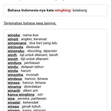
Bahasa Indonesia-nya kata
wingking
:
belakang
Terjemahan bahasa jawa lainnya:
wingka
:
nama kue
wingit
:
angker, keramat
wingenane
:
dua hari yang lalu
winisuda
:
diwisuda
winengku
:
disunting, diperistri
winih
:
biji untuk ditanam, benih
wineh
:
biji untuk ditanam
windura
:
perhiasan
windu
:
delapan tahun
winda
:
harum
winastha
:
musnah
windasa
:
hancur, binasa
winasa
:
hancur, binasa
winarna
:
diceritakan
winardi
:
diberi arti
kanca wingking
:
istri
wira
:
perwira, pahlawan
wiradat
:
kehendak
wiraga
:
gerak tubuh
wirama
:
irama, intonasi