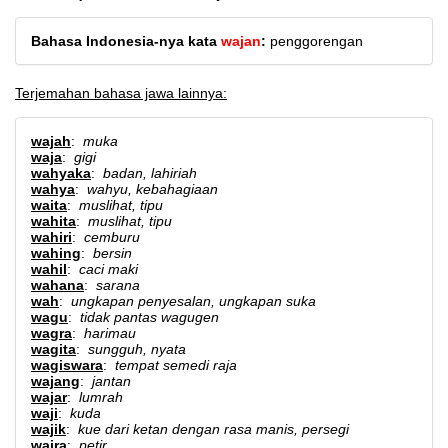
Bahasa Indonesia-nya kata
wajan
:
penggorengan
Terjemahan bahasa jawa lainnya:
wajah
:
muka
waja
:
gigi
wahyaka
:
badan, lahiriah
wahya
:
wahyu, kebahagiaan
waita
:
muslihat, tipu
wahita
:
muslihat, tipu
wahiri
:
cemburu
wahing
:
bersin
wahil
:
caci maki
wahana
:
sarana
wah
:
ungkapan penyesalan, ungkapan suka
wagu
:
tidak pantas wagugen
wagra
:
harimau
wagita
:
sungguh, nyata
wagiswara
:
tempat semedi raja
wajang
:
jantan
wajar
:
lumrah
waji
:
kuda
wajik
:
kue dari ketan dengan rasa manis, persegi
wajra
:
petir