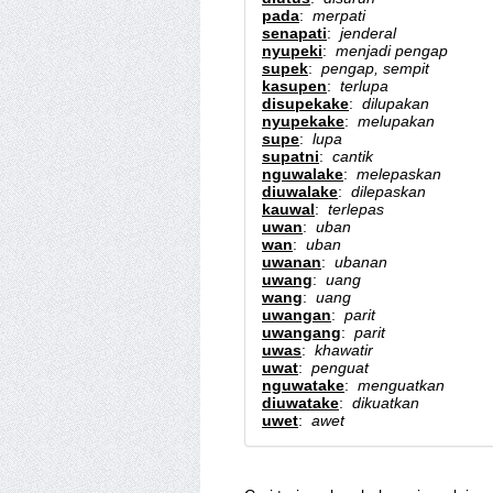
pada
:
merpati
senapati
:
jenderal
nyupeki
:
menjadi pengap
supek
:
pengap, sempit
kasupen
:
terlupa
disupekake
:
dilupakan
nyupekake
:
melupakan
supe
:
lupa
supatni
:
cantik
nguwalake
:
melepaskan
diuwalake
:
dilepaskan
kauwal
:
terlepas
uwan
:
uban
wan
:
uban
uwanan
:
ubanan
uwang
:
uang
wang
:
uang
uwangan
:
parit
uwangang
:
parit
uwas
:
khawatir
uwat
:
penguat
nguwatake
:
menguatkan
diuwatake
:
dikuatkan
uwet
:
awet