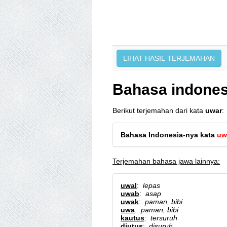
Bahasa indones
Berikut terjemahan dari kata
uwar
:
Bahasa Indonesia-nya kata
uw
Terjemahan bahasa jawa lainnya:
uwal
:
lepas
uwab
:
asap
uwak
:
paman, bibi
uwa
:
paman, bibi
kautus
:
tersuruh
diutus
:
disuruh