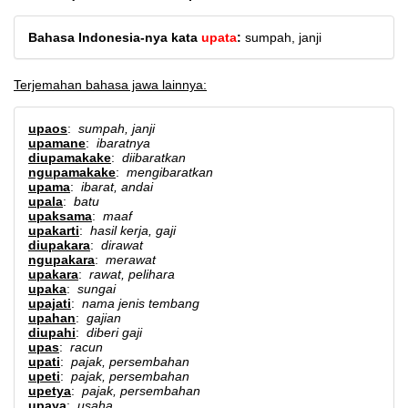
Bahasa Indonesia-nya kata
upata
:
sumpah, janji
Terjemahan bahasa jawa lainnya:
upaos
:
sumpah, janji
upamane
:
ibaratnya
diupamakake
:
diibaratkan
ngupamakake
:
mengibaratkan
upama
:
ibarat, andai
upala
:
batu
upaksama
:
maaf
upakarti
:
hasil kerja, gaji
diupakara
:
dirawat
ngupakara
:
merawat
upakara
:
rawat, pelihara
upaka
:
sungai
upajati
:
nama jenis tembang
upahan
:
gajian
diupahi
:
diberi gaji
upas
:
racun
upati
:
pajak, persembahan
upeti
:
pajak, persembahan
upetya
:
pajak, persembahan
upaya
:
usaha