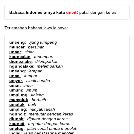
Bahasa Indonesia-nya kata
uncit
:
putar dengan keras
Terjemahan bahasa jawa lainnya:
unceng
:
ujung tumpeng
muncar
:
bersinar
uncar
:
sinar
kauncalan
:
terlempari
diuncalake
:
dilemparkan
nguncalake
:
melemparkan
uncang
:
lempar
uncal
:
lempar
umyek
:
sibuk sendiri
umur
:
umur
umum
:
umum
umplung
:
kaleng
mumpluk
:
berbuih
umpluk
:
buih
umpling
:
minyak tanah
nguncit
:
memutar dengan keras
diuncit
:
diputar dengan keras
kauncit
:
terputar dengan keras
unclug
:
jalan cepat tanpa menoleh
inclig
:
jalan cepat tanpa menoleh