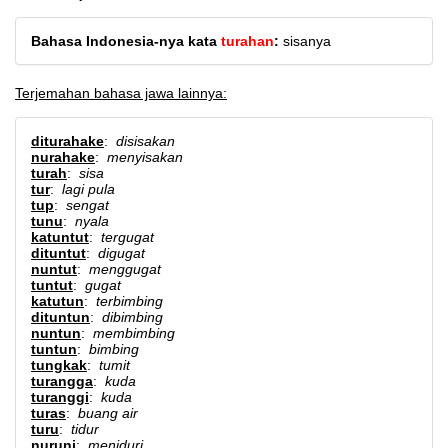
Bahasa Indonesia-nya kata
turahan
:
sisanya
Terjemahan bahasa jawa lainnya:
diturahake
:
disisakan
nurahake
:
menyisakan
turah
:
sisa
tur
:
lagi pula
tup
:
sengat
tunu
:
nyala
katuntut
:
tergugat
dituntut
:
digugat
nuntut
:
menggugat
tuntut
:
gugat
katutun
:
terbimbing
dituntun
:
dibimbing
nuntun
:
membimbing
tuntun
:
bimbing
tungkak
:
tumit
turangga
:
kuda
turanggi
:
kuda
turas
:
buang air
turu
:
tidur
nuruni
:
meniduri