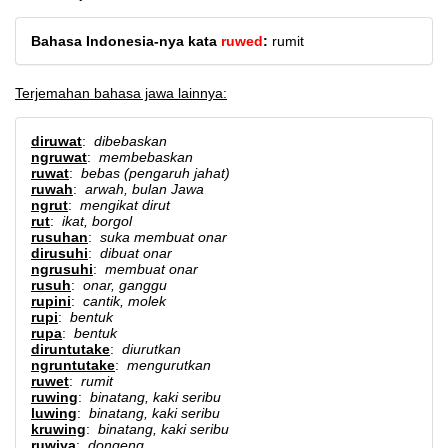
Bahasa Indonesia-nya kata
ruwed
:
rumit
Terjemahan bahasa jawa lainnya:
diruwat
:
dibebaskan
ngruwat
:
membebaskan
ruwat
:
bebas (pengaruh jahat)
ruwah
:
arwah, bulan Jawa
ngrut
:
mengikat dirut
rut
:
ikat, borgol
rusuhan
:
suka membuat onar
dirusuhi
:
dibuat onar
ngrusuhi
:
membuat onar
rusuh
:
onar, ganggu
rupini
:
cantik, molek
rupi
:
bentuk
rupa
:
bentuk
diruntutake
:
diurutkan
ngruntutake
:
mengurutkan
ruwet
:
rumit
ruwing
:
binatang, kaki seribu
luwing
:
binatang, kaki seribu
kruwing
:
binatang, kaki seribu
ruwiya
:
dongeng