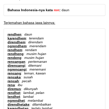
Bahasa Indonesia-nya kata
ron
:
daun
Terjemahan bahasa jawa lainnya:
rendhen
:
daun
karendhem
:
terendam
direndhem
:
direndam
ngrendhem
:
merendam
rendhem
:
rendam
rendheng
:
musim hujan
rendeng
:
musim hujan
rencangan
:
pertemanan
direncangi
:
ditemani
ngrencangi
:
menemani
rencang
:
teman, kawan
rencaka
:
susah
rencah
:
pecah
rena
:
ibu
diremus
:
dikunyah
rendhet
:
lambat, pelan
lendhet
:
lambat
ngrendhet
:
melambat
direndhetake
:
dilambatkan
karendhetan
:
terlalu lambat