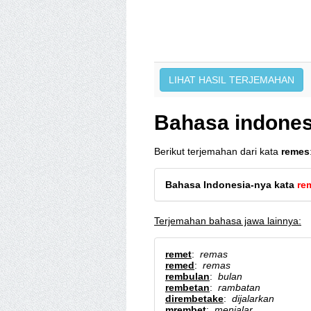
Bahasa indones
Berikut terjemahan dari kata
remes
Bahasa Indonesia-nya kata
re
Terjemahan bahasa jawa lainnya:
remet
:
remas
remed
:
remas
rembulan
:
bulan
rembetan
:
rambatan
dirembetake
:
dijalarkan
mrembet
:
menjalar