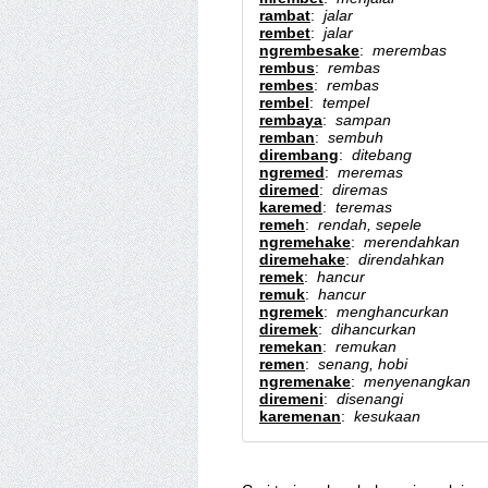
rambat
:
jalar
rembet
:
jalar
ngrembesake
:
merembas
rembus
:
rembas
rembes
:
rembas
rembel
:
tempel
rembaya
:
sampan
remban
:
sembuh
dirembang
:
ditebang
ngremed
:
meremas
diremed
:
diremas
karemed
:
teremas
remeh
:
rendah, sepele
ngremehake
:
merendahkan
diremehake
:
direndahkan
remek
:
hancur
remuk
:
hancur
ngremek
:
menghancurkan
diremek
:
dihancurkan
remekan
:
remukan
remen
:
senang, hobi
ngremenake
:
menyenangkan
diremeni
:
disenangi
karemenan
:
kesukaan