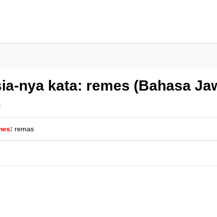
ia-nya kata: remes (Bahasa Ja
:
mes
:
remas