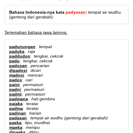
Bahasa Indonesia-nya kata
padyasan
:
tempat air wudhu
(gentong dari gerabah)
Terjemahan bahasa jawa lainnya:
padunungan
:
tempat
paduka
:
raja
paddudon
:
tengkar, cekcok
padu
:
tengkar, cekcok
padosan
:
pencarian
dipadosi
:
dicari
madosi
:
mencari
pados
:
cari
patni
:
permaisuri
padni
:
permaisuri
padmi
:
permaisuri
padmana
:
hati gembira
pajaka
:
teratai
padma
:
teratai
padinan
:
harian
padasan
:
tempat air wudhu (gentong dari gerabah)
paeka
:
tipu, muslihat
maeka
:
menipu
dipaeka
:
ditipu