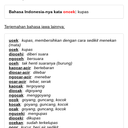
Bahasa Indonesia-nya kata
oncek
:
kupas
Terjemahan bahasa jawa lainnya:
ucek
:
kupas, membersihkan dengan cara sedikit menekan
(mata)
ocek
:
kupas
diocehi
:
diberi suara
ngoceh
:
bersuara
oceh
:
tak henti suaranya (burung)
kaocar-acir
:
bertebaran
diocar-acir
:
ditebar
ngocar-acir
:
menebar
ocar-acir
:
tebar, serak
kaocak
:
tergoyang
diocak
:
digoyang
ngocak
:
menggoyang
ocok
:
goyang, guncang, kocok
kocak
:
goyang, guncang, kocok
ocak
:
goyang, guncang, kocok
nguceki
:
mengupas
dioceki
:
dikupas
ocekan
:
sudah terkelupas
ocor
:
kucur, beri air sedikit