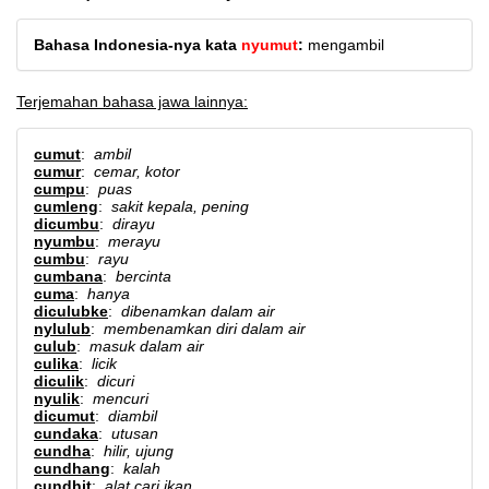
Bahasa Indonesia-nya kata
nyumut
:
mengambil
Terjemahan bahasa jawa lainnya:
cumut
:
ambil
cumur
:
cemar, kotor
cumpu
:
puas
cumleng
:
sakit kepala, pening
dicumbu
:
dirayu
nyumbu
:
merayu
cumbu
:
rayu
cumbana
:
bercinta
cuma
:
hanya
diculubke
:
dibenamkan dalam air
nylulub
:
membenamkan diri dalam air
culub
:
masuk dalam air
culika
:
licik
diculik
:
dicuri
nyulik
:
mencuri
dicumut
:
diambil
cundaka
:
utusan
cundha
:
hilir, ujung
cundhang
:
kalah
cundhit
:
alat cari ikan