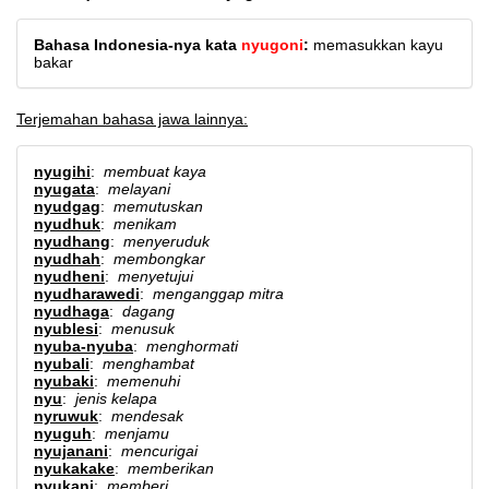
Bahasa Indonesia-nya kata
nyugoni
:
memasukkan kayu
bakar
Terjemahan bahasa jawa lainnya:
nyugihi
:
membuat kaya
nyugata
:
melayani
nyudgag
:
memutuskan
nyudhuk
:
menikam
nyudhang
:
menyeruduk
nyudhah
:
membongkar
nyudheni
:
menyetujui
nyudharawedi
:
menganggap mitra
nyudhaga
:
dagang
nyublesi
:
menusuk
nyuba-nyuba
:
menghormati
nyubali
:
menghambat
nyubaki
:
memenuhi
nyu
:
jenis kelapa
nyruwuk
:
mendesak
nyuguh
:
menjamu
nyujanani
:
mencurigai
nyukakake
:
memberikan
nyukani
:
memberi