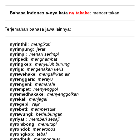
Bahasa Indonesia-nya kata
nyitakake
:
menceritakan
Terjemahan bahasa jawa lainnya:
nyrinthil
:
mengikuti
nyrimpung
:
jerat
nyrimpi
:
menari serimpi
nyripedi
:
menghambat
nyringkep
:
menyuluh burung
nyriga
:
mengenakan keris
nyrewehake
:
mengalirkan air
nyrenggara
:
merayu
nyrengeni
:
memarahi
nyrempet
:
menyenggol
nyremedhakake
:
menyenggolkan
nyrekal
:
menjegal
nyregepi
:
rajin
nyrebeti
:
mempersulit
nyrawungi
:
berhubungan
nyriyati
:
memberi sesaji
nyrombong
:
menutupi
nyrondol
:
menerobos
nyrongkop
:
tebal
nyrudhuk
:
membongkar