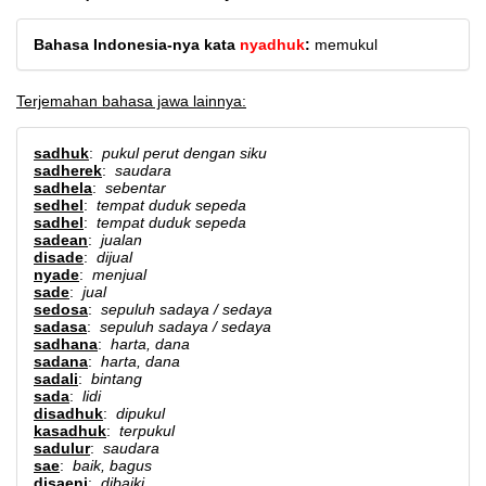
Bahasa Indonesia-nya kata
nyadhuk
:
memukul
Terjemahan bahasa jawa lainnya:
sadhuk
:
pukul perut dengan siku
sadherek
:
saudara
sadhela
:
sebentar
sedhel
:
tempat duduk sepeda
sadhel
:
tempat duduk sepeda
sadean
:
jualan
disade
:
dijual
nyade
:
menjual
sade
:
jual
sedosa
:
sepuluh sadaya / sedaya
sadasa
:
sepuluh sadaya / sedaya
sadhana
:
harta, dana
sadana
:
harta, dana
sadali
:
bintang
sada
:
lidi
disadhuk
:
dipukul
kasadhuk
:
terpukul
sadulur
:
saudara
sae
:
baik, bagus
disaeni
:
dibaiki