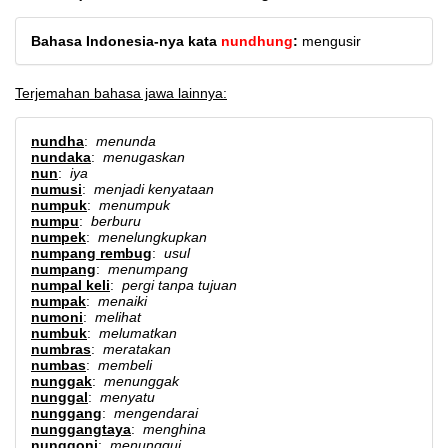
Bahasa Indonesia-nya kata
nundhung
:
mengusir
Terjemahan bahasa jawa lainnya:
nundha
:
menunda
nundaka
:
menugaskan
nun
:
iya
numusi
:
menjadi kenyataan
numpuk
:
menumpuk
numpu
:
berburu
numpek
:
menelungkupkan
numpang rembug
:
usul
numpang
:
menumpang
numpal keli
:
pergi tanpa tujuan
numpak
:
menaiki
numoni
:
melihat
numbuk
:
melumatkan
numbras
:
meratakan
numbas
:
membeli
nunggak
:
menunggak
nunggal
:
menyatu
nunggang
:
mengendarai
nunggangtaya
:
menghina
nunggoni
:
menunggui