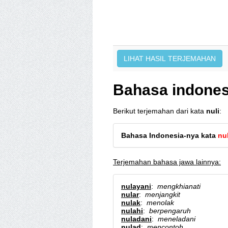
Bahasa indonesi
Berikut terjemahan dari kata
nuli
:
Bahasa Indonesia-nya kata
nul
Terjemahan bahasa jawa lainnya:
nulayani
:
mengkhianati
nular
:
menjangkit
nulak
:
menolak
nulahi
:
berpengaruh
nuladani
:
meneladani
nulad
:
mencontoh