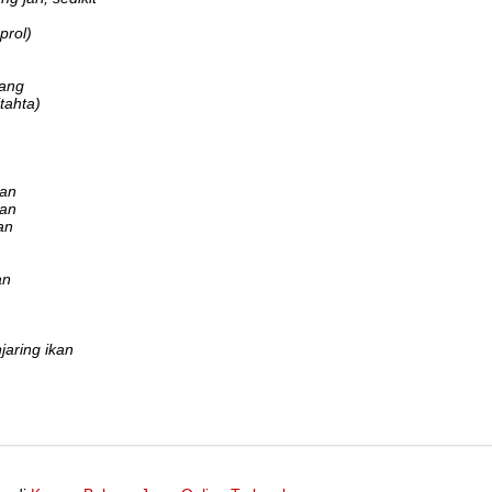
prol)
kang
tahta)
pan
pan
an
an
jaring ikan