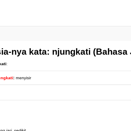
ia-nya kata: njungkati (Bahasa
kati
:
ungkati
:
menyisir
g jari, sedikit