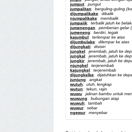
jumput
:
pungut
jumpalitan
:
berguling-guling (ko
dijumpalikake
:
dibalik
njumpalikake
:
membalik
jumpaiik
:
terbalik jatuh ke bela
jumenengan
:
pemberian gelar (
jumeneng
:
berdiri, tegak
kajumbul
:
terlempar ke atas
dijumbulake
:
dilempar ke atas
dijungkati
:
disisiri
jungkel
:
jerembab, jatuh ke de
jungkal
:
jerembab, jatuh ke de
jungkir
:
jerembab, jatuh ke dep
njungkel
:
terjerembab
kajungkel
:
terjerembab
dijungkelke
:
dijatuhkan ke dep
junjung
:
angkat
wutuh
:
utuh, lengkap
wutun
:
tekun, rajin
wuwu
:
jalinan bambu untuk men
wuwung
:
bubungan atap
wuwuh
:
tambah
wuwur
:
sebar
ngewur
:
menyebar