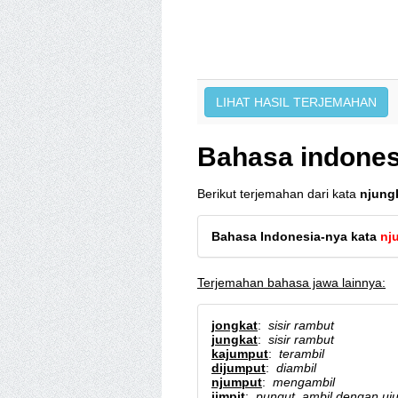
Bahasa indones
Berikut terjemahan dari kata
njung
Bahasa Indonesia-nya kata
nj
Terjemahan bahasa jawa lainnya:
jongkat
:
sisir rambut
jungkat
:
sisir rambut
kajumput
:
terambil
dijumput
:
diambil
njumput
:
mengambil
jimpit
:
pungut, ambil dengan ujun