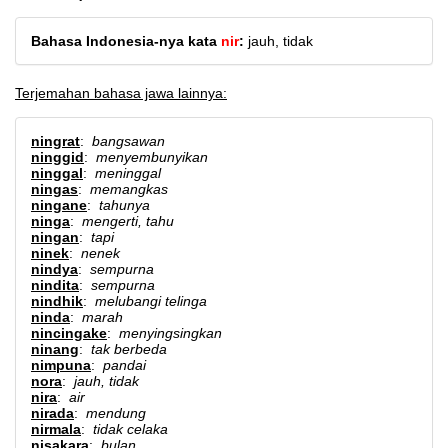
Bahasa Indonesia-nya kata
nir
:
jauh, tidak
Terjemahan bahasa jawa lainnya:
ningrat
:
bangsawan
ninggid
:
menyembunyikan
ninggal
:
meninggal
ningas
:
memangkas
ningane
:
tahunya
ninga
:
mengerti, tahu
ningan
:
tapi
ninek
:
nenek
nindya
:
sempurna
nindita
:
sempurna
nindhik
:
melubangi telinga
ninda
:
marah
nincingake
:
menyingsingkan
ninang
:
tak berbeda
nimpuna
:
pandai
nora
:
jauh, tidak
nira
:
air
nirada
:
mendung
nirmala
:
tidak celaka
nisakara
:
bulan