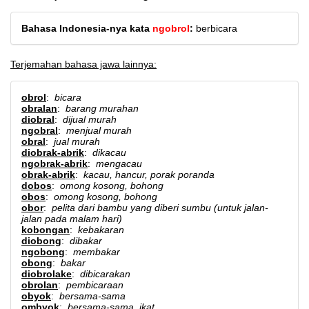
Bahasa Indonesia-nya kata
ngobrol
:
berbicara
Terjemahan bahasa jawa lainnya:
obrol
:
bicara
obralan
:
barang murahan
diobral
:
dijual murah
ngobral
:
menjual murah
obral
:
jual murah
diobrak-abrik
:
dikacau
ngobrak-abrik
:
mengacau
obrak-abrik
:
kacau, hancur, porak poranda
dobos
:
omong kosong, bohong
obos
:
omong kosong, bohong
obor
:
pelita dari bambu yang diberi sumbu (untuk jalan-
jalan pada malam hari)
kobongan
:
kebakaran
diobong
:
dibakar
ngobong
:
membakar
obong
:
bakar
diobrolake
:
dibicarakan
obrolan
:
pembicaraan
obyok
:
bersama-sama
ombyok
:
bersama-sama, ikat