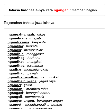
Bahasa Indonesia-nya kata
ngangahi
:
memberi bagian
Terjemahan bahasa jawa lainnya:
ngangah-angah
:
rakus
nganeh-anehi
:
ajaib
ngandrawina
:
berpesta
ngandika
:
berkata
ngandik
:
membelalak
ngandhih
:
menggeser
ngandheg
:
berhenti
ngandhati
:
mengikat
ngandhas
:
terdampar
ngadhar
:
memanjangkan
ngandhap
:
bawah
ngandhan-andhan
:
rambut ikal
ngandha buwana
:
jagad raya
ngandel
:
yakin
ngandani
:
memberi tahu
ngangasi
:
berlagak berani
ngangeli
:
mempersulit
ngangen-angen
:
berangan-angan
ngangeti
:
menghangatkan buatan
nganggar
:
menganggarkan