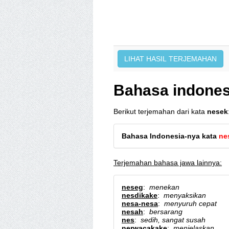
Bahasa indones
Berikut terjemahan dari kata
nesek
Bahasa Indonesia-nya kata
ne
Terjemahan bahasa jawa lainnya:
neseg
:
menekan
nesdikake
:
menyaksikan
nesa-nesa
:
menyuruh cepat
nesah
:
bersarang
nes
:
sedih, sangat susah
nerwacakake
:
menjelaskan