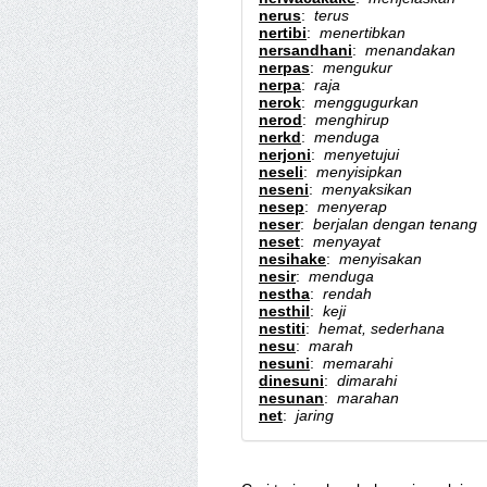
nerus
:
terus
nertibi
:
menertibkan
nersandhani
:
menandakan
nerpas
:
mengukur
nerpa
:
raja
nerok
:
menggugurkan
nerod
:
menghirup
nerkd
:
menduga
nerjoni
:
menyetujui
neseli
:
menyisipkan
neseni
:
menyaksikan
nesep
:
menyerap
neser
:
berjalan dengan tenang
neset
:
menyayat
nesihake
:
menyisakan
nesir
:
menduga
nestha
:
rendah
nesthil
:
keji
nestiti
:
hemat, sederhana
nesu
:
marah
nesuni
:
memarahi
dinesuni
:
dimarahi
nesunan
:
marahan
net
:
jaring