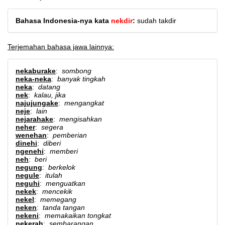
Bahasa Indonesia-nya kata
nekdir
:
sudah takdir
Terjemahan bahasa jawa lainnya:
nekaburake
:
sombong
neka-neka
:
banyak tingkah
neka
:
datang
nek
:
kalau, jika
najujungake
:
mengangkat
neje
:
lain
nejarahake
:
mengisahkan
neher
:
segera
wenehan
:
pemberian
dinehi
:
diberi
ngenehi
:
memberi
neh
:
beri
negung
:
berkelok
negule
:
itulah
neguhi
:
menguatkan
nekek
:
mencekik
nekel
:
memegang
neken
:
tanda tangan
nekeni
:
memakaikan tongkat
nekerah
:
sembarangan