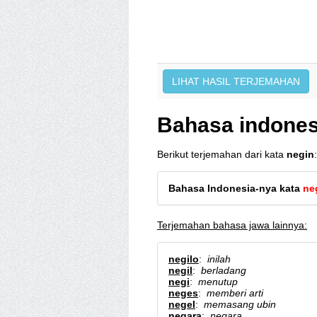
Bahasa indones
Berikut terjemahan dari kata
negin
:
Bahasa Indonesia-nya kata
ne
Terjemahan bahasa jawa lainnya:
negilo
:
inilah
negil
:
berladang
negi
:
menutup
neges
:
memberi arti
negel
:
memasang ubin
negara
:
negara