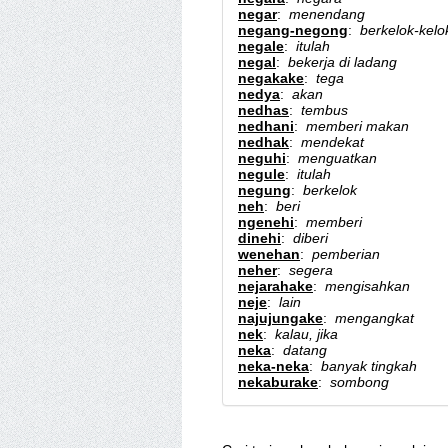
negar
:
menendang
negang-negong
:
berkelok-kelo
negale
:
itulah
negal
:
bekerja di ladang
negakake
:
tega
nedya
:
akan
nedhas
:
tembus
nedhani
:
memberi makan
nedhak
:
mendekat
neguhi
:
menguatkan
negule
:
itulah
negung
:
berkelok
neh
:
beri
ngenehi
:
memberi
dinehi
:
diberi
wenehan
:
pemberian
neher
:
segera
nejarahake
:
mengisahkan
neje
:
lain
najujungake
:
mengangkat
nek
:
kalau, jika
neka
:
datang
neka-neka
:
banyak tingkah
nekaburake
:
sombong