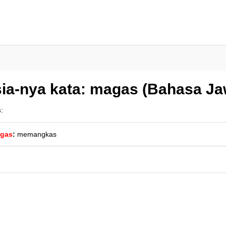
ia-nya kata: magas (Bahasa Ja
s
:
gas
:
memangkas