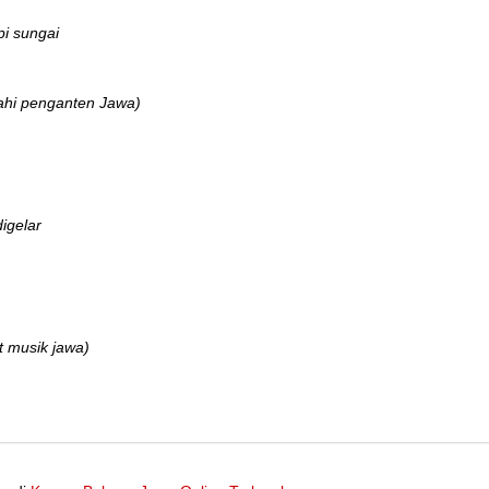
pi sungai
ahi penganten Jawa)
igelar
t musik jawa)