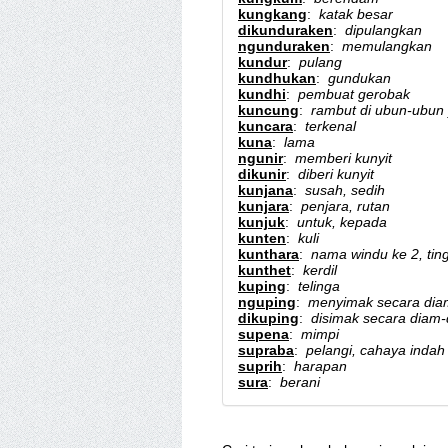
kungkang
:
katak besar
dikunduraken
:
dipulangkan
ngunduraken
:
memulangkan
kundur
:
pulang
kundhukan
:
gundukan
kundhi
:
pembuat gerobak
kuncung
:
rambut di ubun-ubun 
kuncara
:
terkenal
kuna
:
lama
ngunir
:
memberi kunyit
dikunir
:
diberi kunyit
kunjana
:
susah, sedih
kunjara
:
penjara, rutan
kunjuk
:
untuk, kepada
kunten
:
kuli
kunthara
:
nama windu ke 2, ting
kunthet
:
kerdil
kuping
:
telinga
nguping
:
menyimak secara dia
dikuping
:
disimak secara diam
supena
:
mimpi
supraba
:
pelangi, cahaya indah
suprih
:
harapan
sura
:
berani