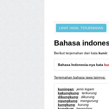
Bahasa indones
Berikut terjemahan dari kata
kunir
:
Bahasa Indonesia-nya kata
ku
Terjemahan bahasa jawa lainnya:
kuningan
:
jenis logam
kakungkung
:
terkurung
dikungkung
:
dikurung
ngungkung
:
mengurung
kungkung
:
kurung
kungkum
:
berendam