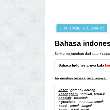
Bahasa indones
Berikut terjemahan dari kata
keses
Bahasa Indonesia-nya kata
ke
Terjemahan bahasa jawa lainnya:
keser
:
gerobak dorong
kesengsem
:
terpikat, tertarik
keselak
:
tersedak
ngeselake
:
membuat capek
kesel
:
capek, lunglai
keset
:
kesat, perat