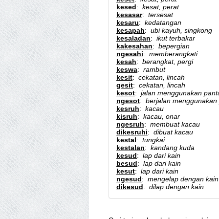
kesed
:
kesat, perat
kesasar
:
tersesat
kesaru
:
kedatangan
kesapah
:
ubi kayuh, singkong
kesaladan
:
ikut terbakar
kakesahan
:
bepergian
ngesahi
:
memberangkati
kesah
:
berangkat, pergi
keswa
:
rambut
kesit
:
cekatan, lincah
gesit
:
cekatan, lincah
kesot
:
jalan menggunakan pant
ngesot
:
berjalan menggunakan 
kesruh
:
kacau
kisruh
:
kacau, onar
ngesruh
:
membuat kacau
dikesruhi
:
dibuat kacau
kestal
:
tungkai
kestalan
:
kandang kuda
kesud
:
lap dari kain
besud
:
lap dari kain
kesut
:
lap dari kain
ngesud
:
mengelap dengan kain
dikesud
:
dilap dengan kain