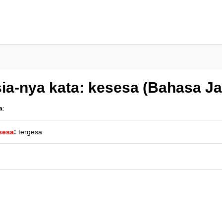
ia-nya kata: kesesa (Bahasa J
a
:
sesa
:
tergesa