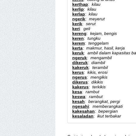
kerthap
:
kilau
kerlip
:
kilau
kerlap
:
kilau
ngerik
:
meyerut
kerik
:
serut
keri
:
geli
kereng
:
kejam, bengis
keren
:
tungku
kerem
:
tenggelam
kerta
:
makmur, hasil, kerja
keruk
:
ambil dalam kapasitas b
ngeruk
:
mengambil
dikeruk
:
diambil
kakeruk
:
terambil
kerus
:
kikis, erosi
ngerus
:
mengikis
dikerus
:
dikikis
kakerus
:
terkikis
kesa
:
rambut
keswa
:
rambut
kesah
:
berangkat, pergi
ngesahi
:
memberangkati
kakesahan
:
bepergian
kesaladan
:
ikut terbakar