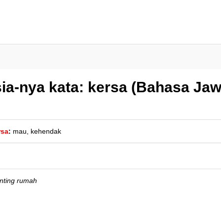
ia-nya kata: kersa (Bahasa Jaw
rsa
:
mau, kehendak
enting rumah