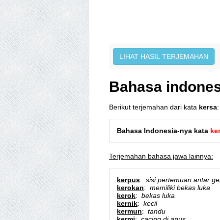
Bahasa indones
Berikut terjemahan dari kata
kersa
:
Bahasa Indonesia-nya kata
ke
Terjemahan bahasa jawa lainnya:
kerpus
:
sisi pertemuan antar g
kerokan
:
memiliki bekas luka
kerok
:
bekas luka
kernik
:
kecil
kermun
:
tandu
kermi
:
cacing di anus