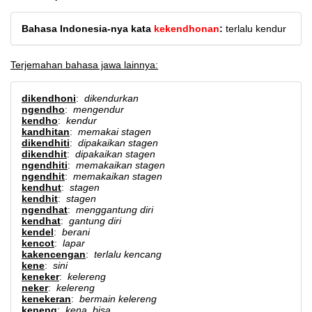
Bahasa Indonesia-nya kata
kekendhonan
:
terlalu kendur
Terjemahan bahasa jawa lainnya:
dikendhoni
:
dikendurkan
ngendho
:
mengendur
kendho
:
kendur
kandhitan
:
memakai stagen
dikendhiti
:
dipakaikan stagen
dikendhit
:
dipakaikan stagen
ngendhiti
:
memakaikan stagen
ngendhit
:
memakaikan stagen
kendhut
:
stagen
kendhit
:
stagen
ngendhat
:
menggantung diri
kendhat
:
gantung diri
kendel
:
berani
kencot
:
lapar
kakencengan
:
terlalu kencang
kene
:
sini
keneker
:
kelereng
neker
:
kelereng
kenekeran
:
bermain kelereng
keneng
:
kena, bisa