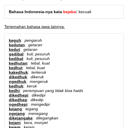
Bahasa Indonesia-nya kata
kejaba
:
kecuali
Terjemahan bahasa jawa lainnya:
keguh
:
pengaruh
kedutan
:
getaran
kedut
:
getaran
gedibal
:
kuli, pesuruh
kedibal
:
kuli, pesuruh
kedhutan
:
tebal, kuat
kedhut
:
tebal, kuat
kakedhuk
:
terkeruk
dikedhuk
:
dikeruk
ngedhuk
:
mengeruk
kedhuk
:
keruk
kedhi
:
perempuan yang tidak bisa haids
dikedhepi
:
dikedipi
dikedhep
:
dikedip
ngedhepi
:
mengedipi
kejang
:
tegang
ngejang
:
menegang
dikejangake
:
ditegangkan
kejani
:
kera, monyet
kejem
:
kejam