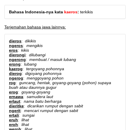
Bahasa Indonesia-nya kata
kaeros
:
terkikis
Terjemahan bahasa jawa lainnya:
dieros
:
dikikis
ngeros
:
mengikis
eros
:
kikis
dierongi
:
dilubangi
ngerong
:
membuat / masuk lubang
erong
:
lubang
kaerog
:
tergoyang pohonnya
dierog
:
digoyang pohonnya
ngerog
:
menggoyang pohon
rog
:
guncang, hentak, goyang-goyang (pohon) supaya
buah atau daunnya gugur
erog
:
goyang-goyang
ernawa
:
samudera laut
erlaut
:
nama batu berharga
dieritke
:
dicarikan rumput dengan sabit
ngerit
:
mencari rumput dengan sabit
ertali
:
sungai
eruh
:
lihat
eroh
:
lihat
weroh
:
lihat