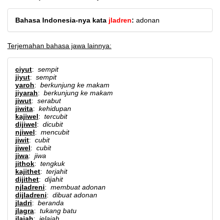
Bahasa Indonesia-nya kata
jladren
:
adonan
Terjemahan bahasa jawa lainnya:
ciyut
:
sempit
jiyut
:
sempit
yaroh
:
berkunjung ke makam
jiyarah
:
berkunjung ke makam
jiwut
:
serabut
jiwita
:
kehidupan
kajiwel
:
tercubit
dijiwel
:
dicubit
njiwel
:
mencubit
jiwit
:
cubit
jiwel
:
cubit
jiwa
:
jiwa
jithok
:
tengkuk
kajithet
:
terjahit
dijithet
:
dijahit
njladreni
:
membuat adonan
dijladreni
:
dibuat adonan
jladri
:
beranda
jlagra
:
tukang batu
jlajah
:
jelajah