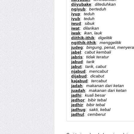
diiyubake
:
diteduhkan
ngiyub
:
berteduh
iyup
:
teduh
iyub
:
teduh
iwud
:
sibuk
iwat
:
dilarikan
iwak
:
ikan, lauk
diithik-ithik
:
digelitik
ngithik-ithik
:
menggelitik
judeg
:
bingung, penat, menyer
jabel
:
cabut kembali
jabris
:
tidak teratur
jabud
:
tarik
jabut
:
tarik, cabut
njabud
:
mencabut
dijabud
:
dicabut
kajabud
:
tercabut
jadah
:
makanan dari ketan
juadah
:
makanan dari ketan
jadhi
:
kuali besar
jedhor
:
bibir tebal
jedhir
:
bibir tebal
jadhug
:
sakti, kebal
jadhul
:
cemberut