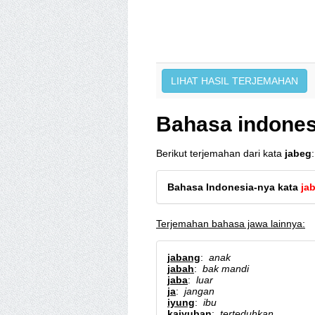
Bahasa indones
Berikut terjemahan dari kata
jabeg
:
Bahasa Indonesia-nya kata
ja
Terjemahan bahasa jawa lainnya:
jabang
:
anak
jabah
:
bak mandi
jaba
:
luar
ja
:
jangan
iyung
:
ibu
kaiyuban
:
terteduhkan