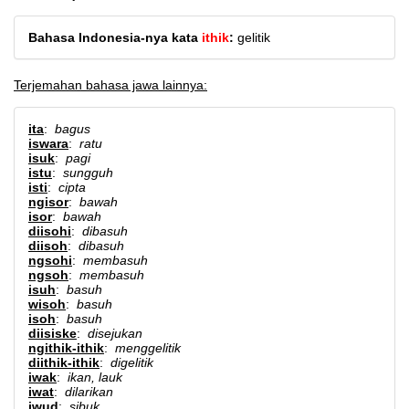
Bahasa Indonesia-nya kata
ithik
:
gelitik
Terjemahan bahasa jawa lainnya:
ita
:
bagus
iswara
:
ratu
isuk
:
pagi
istu
:
sungguh
isti
:
cipta
ngisor
:
bawah
isor
:
bawah
diisohi
:
dibasuh
diisoh
:
dibasuh
ngsohi
:
membasuh
ngsoh
:
membasuh
isuh
:
basuh
wisoh
:
basuh
isoh
:
basuh
diisiske
:
disejukan
ngithik-ithik
:
menggelitik
diithik-ithik
:
digelitik
iwak
:
ikan, lauk
iwat
:
dilarikan
iwud
:
sibuk