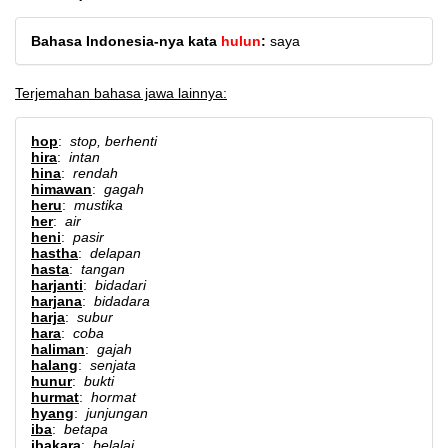
Bahasa Indonesia-nya kata
hulun
:
saya
Terjemahan bahasa jawa lainnya:
hop
:
stop, berhenti
hira
:
intan
hina
:
rendah
himawan
:
gagah
heru
:
mustika
her
:
air
heni
:
pasir
hastha
:
delapan
hasta
:
tangan
harjanti
:
bidadari
harjana
:
bidadara
harja
:
subur
hara
:
coba
haliman
:
gajah
halang
:
senjata
hunur
:
bukti
hurmat
:
hormat
hyang
:
junjungan
iba
:
betapa
ibakara
:
belalai