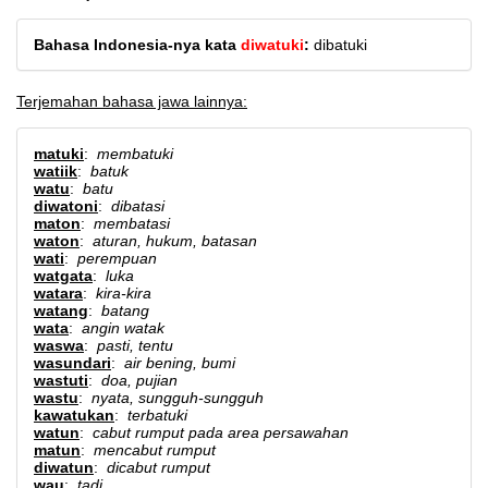
Bahasa Indonesia-nya kata
diwatuki
:
dibatuki
Terjemahan bahasa jawa lainnya:
matuki
:
membatuki
watiik
:
batuk
watu
:
batu
diwatoni
:
dibatasi
maton
:
membatasi
waton
:
aturan, hukum, batasan
wati
:
perempuan
watgata
:
luka
watara
:
kira-kira
watang
:
batang
wata
:
angin watak
waswa
:
pasti, tentu
wasundari
:
air bening, bumi
wastuti
:
doa, pujian
wastu
:
nyata, sungguh-sungguh
kawatukan
:
terbatuki
watun
:
cabut rumput pada area persawahan
matun
:
mencabut rumput
diwatun
:
dicabut rumput
wau
:
tadi