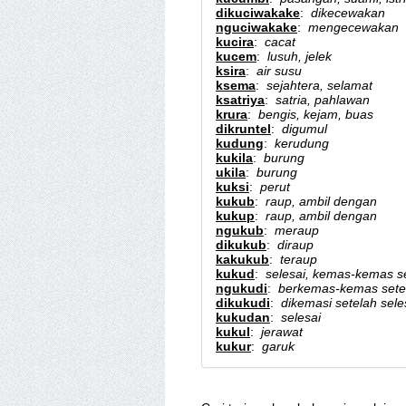
dikuciwakake
:
dikecewakan
nguciwakake
:
mengecewakan
kucira
:
cacat
kucem
:
lusuh, jelek
ksira
:
air susu
ksema
:
sejahtera, selamat
ksatriya
:
satria, pahlawan
krura
:
bengis, kejam, buas
dikruntel
:
digumul
kudung
:
kerudung
kukila
:
burung
ukila
:
burung
kuksi
:
perut
kukub
:
raup, ambil dengan
kukup
:
raup, ambil dengan
ngukub
:
meraup
dikukub
:
diraup
kakukub
:
teraup
kukud
:
selesai, kemas-kemas se
ngukudi
:
berkemas-kemas setel
dikukudi
:
dikemasi setelah sele
kukudan
:
selesai
kukul
:
jerawat
kukur
:
garuk