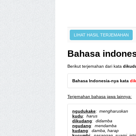
Bahasa indones
Berikut terjemahan dari kata
dikud
Bahasa Indonesia-nya kata
di
Terjemahan bahasa jawa lainnya:
ngudukake
:
mengharuskan
kudu
:
harus
dikudang
:
didamba
ngudang
:
mendamba
kudang
:
damba, harap
kucumbi
:
pasangan, suami, istri