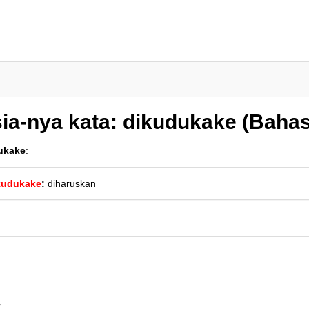
ia-nya kata: dikudukake (Baha
ukake
:
kudukake
:
diharuskan