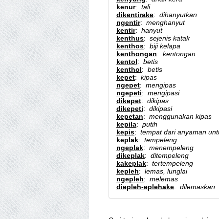
kenur
:
tali
dikentirake
:
dihanyutkan
ngentir
:
menghanyut
kentir
:
hanyut
kenthus
:
sejenis katak
kenthos
:
biji kelapa
kenthongan
:
kentongan
kentol
:
betis
kenthol
:
betis
kepet
:
kipas
ngepet
:
mengipas
ngepeti
:
mengipasi
dikepet
:
dikipas
dikepeti
:
dikipasi
kepetan
:
menggunakan kipas
kepila
:
putih
kepis
:
tempat dari anyaman un
keplak
:
tempeleng
ngeplak
:
menempeleng
dikeplak
:
ditempeleng
kakeplak
:
tertempeleng
kepleh
:
lemas, lunglai
ngepleh
:
melemas
diepleh-eplehake
:
dilemaskan