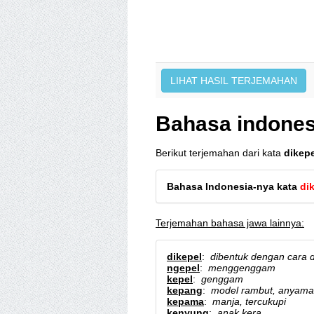
Bahasa indonesi
Berikut terjemahan dari kata
dikepe
Bahasa Indonesia-nya kata
di
Terjemahan bahasa jawa lainnya:
dikepel
:
dibentuk dengan cara 
ngepel
:
menggenggam
kepel
:
genggam
kepang
:
model rambut, anyaman
kepama
:
manja, tercukupi
kenyung
:
anak kera