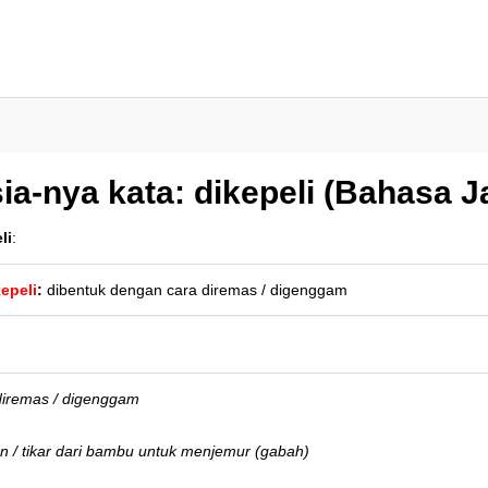
a-nya kata: dikepeli (Bahasa J
li
:
kepeli
:
dibentuk dengan cara diremas / digenggam
diremas / digenggam
 / tikar dari bambu untuk menjemur (gabah)