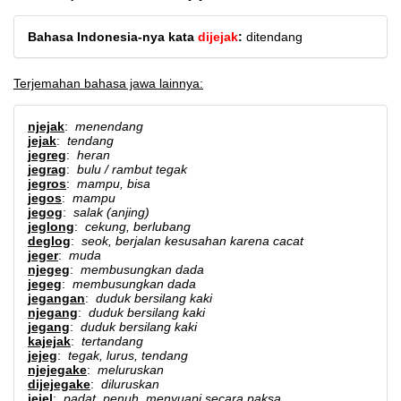
Bahasa Indonesia-nya kata
dijejak
:
ditendang
Terjemahan bahasa jawa lainnya:
njejak
:
menendang
jejak
:
tendang
jegreg
:
heran
jegrag
:
bulu / rambut tegak
jegros
:
mampu, bisa
jegos
:
mampu
jegog
:
salak (anjing)
jeglong
:
cekung, berlubang
deglog
:
seok, berjalan kesusahan karena cacat
jeger
:
muda
njegeg
:
membusungkan dada
jegeg
:
membusungkan dada
jegangan
:
duduk bersilang kaki
njegang
:
duduk bersilang kaki
jegang
:
duduk bersilang kaki
kajejak
:
tertandang
jejeg
:
tegak, lurus, tendang
njejegake
:
meluruskan
dijejegake
:
diluruskan
jejel
:
padat, penuh, menyuapi secara paksa