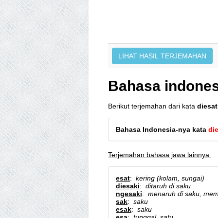
Bahasa indones
Berikut terjemahan dari kata
diesat
Bahasa Indonesia-nya kata
di
Terjemahan bahasa jawa lainnya:
esat
:
kering (kolam, sungai)
diesaki
:
ditaruh di saku
ngesaki
:
menaruh di saku, me
sak
:
saku
esak
:
saku
esa
:
tunggal, satu