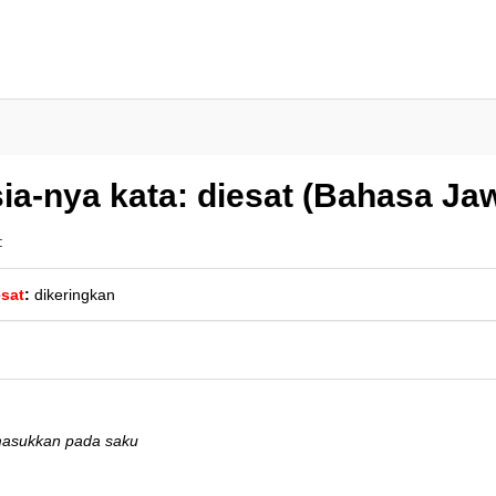
ia-nya kata: diesat (Bahasa Ja
:
esat
:
dikeringkan
masukkan pada saku