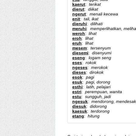
kaerut
:
terikat
dierut
:
diikat
ngerut
:
menali kecewa
enit
:
tali, ikat
dieruhi
:
dilihati
meruhi
:
memperlihatkan, meliha
weroh
:
lihat
eroh
:
lihat
eruh
:
lihat
mesem
:
tersenyum
diesemi
:
disenyumi
eseng
:
logam seng
eses
:
rokok
ngeses
:
merokok
dieses
:
dirokok
esok
:
pagi
esuk
:
pagi, dorong
esthi
:
latih, pelajari
estri
:
perempuan, wanita
estu
:
sungguh, jadi
ngesuk
:
mendorong, mendesak
diesuk
:
didorong
kaesuk
:
terdorong
etang
:
hitung