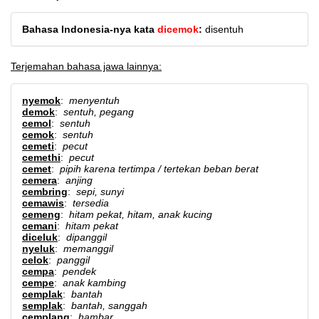
Bahasa Indonesia-nya kata
dicemok
:
disentuh
Terjemahan bahasa jawa lainnya:
nyemok
:
menyentuh
demok
:
sentuh, pegang
cemol
:
sentuh
cemok
:
sentuh
cemeti
:
pecut
cemethi
:
pecut
cemet
:
pipih karena tertimpa / tertekan beban berat
cemera
:
anjing
cembring
:
sepi, sunyi
cemawis
:
tersedia
cemeng
:
hitam pekat, hitam, anak kucing
cemani
:
hitam pekat
diceluk
:
dipanggil
nyeluk
:
memanggil
celok
:
panggil
cempa
:
pendek
cempe
:
anak kambing
cemplak
:
bantah
semplak
:
bantah, sanggah
cemplang
:
hambar