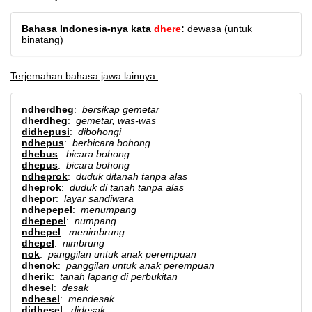
Bahasa Indonesia-nya kata
dhere
:
dewasa (untuk
binatang)
Terjemahan bahasa jawa lainnya:
ndherdheg
:
bersikap gemetar
dherdheg
:
gemetar, was-was
didhepusi
:
dibohongi
ndhepus
:
berbicara bohong
dhebus
:
bicara bohong
dhepus
:
bicara bohong
ndheprok
:
duduk ditanah tanpa alas
dheprok
:
duduk di tanah tanpa alas
dhepor
:
layar sandiwara
ndhepepel
:
menumpang
dhepepel
:
numpang
ndhepel
:
menimbrung
dhepel
:
nimbrung
nok
:
panggilan untuk anak perempuan
dhenok
:
panggilan untuk anak perempuan
dherik
:
tanah lapang di perbukitan
dhesel
:
desak
ndhesel
:
mendesak
didhesel
:
didesak