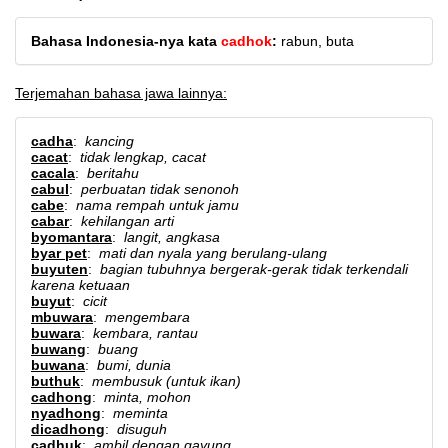
Bahasa Indonesia-nya kata
cadhok
:
rabun, buta
Terjemahan bahasa jawa lainnya:
cadha
:
kancing
cacat
:
tidak lengkap, cacat
cacala
:
beritahu
cabul
:
perbuatan tidak senonoh
cabe
:
nama rempah untuk jamu
cabar
:
kehilangan arti
byomantara
:
langit, angkasa
byar pet
:
mati dan nyala yang berulang-ulang
buyuten
:
bagian tubuhnya bergerak-gerak tidak terkendali
karena ketuaan
buyut
:
cicit
mbuwara
:
mengembara
buwara
:
kembara, rantau
buwang
:
buang
buwana
:
bumi, dunia
buthuk
:
membusuk (untuk ikan)
cadhong
:
minta, mohon
nyadhong
:
meminta
dicadhong
:
disuguh
cadhuk
:
ambil dengan gayung